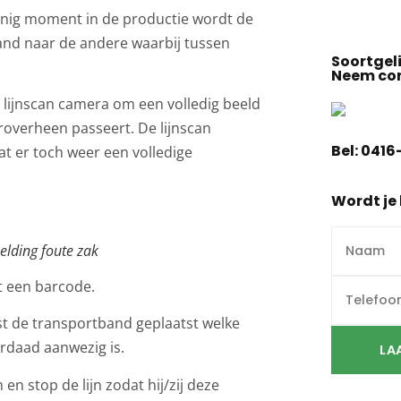
enig moment in de productie wordt de
nd naar de andere waarbij tussen
Soortgeli
Neem con
 lijnscan camera om een volledig beeld
roverheen passeert. De lijnscan
Bel:
0416
at er toch weer een volledige
Wordt je 
elding foute zak
et een barcode.
st de transportband geplaatst welke
erdaad aanwezig is.
LA
 en stop de lijn zodat hij/zij deze