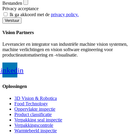
Bestanden
Privacy acceptance
Ik ga akkoord met de
privacy policy.
Verstuur
Vision Partners
Leverancier en integrator van industriële machine vision systemen,
machine verlichtingen en vision software engineering voor
productieautomatisering en -visualisatie.
inkedin
Oplossingen
3D Vision & Robotica
Food Technology
Oppervlakte inspectie
Product classificatie
Verpakking seal inspectie
Verpakkingscontrole
Warmtebeeld inspectie