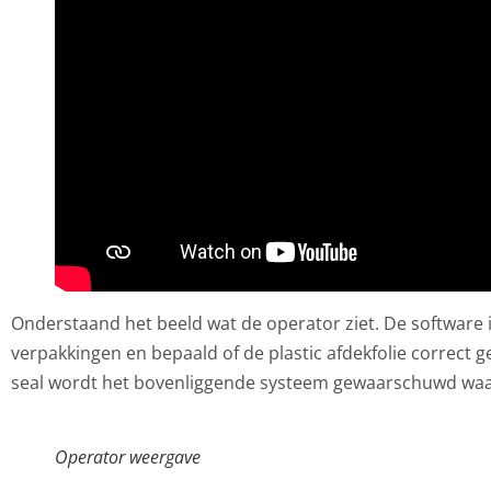
Onderstaand het beeld wat de operator ziet. De software 
verpakkingen en bepaald of de plastic afdekfolie correct ge
seal wordt het bovenliggende systeem gewaarschuwd waar
Operator weergave