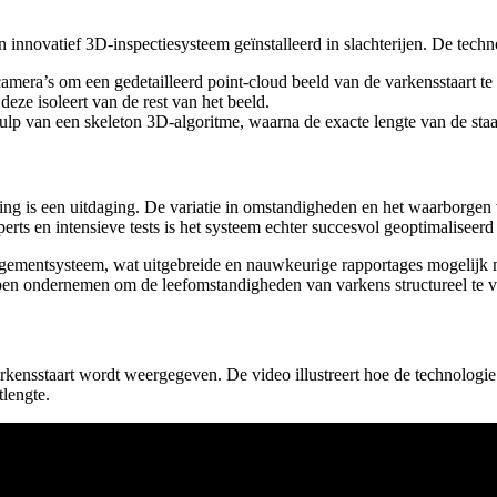
innovatief 3D-inspectiesysteem geïnstalleerd in slachterijen. De tech
amera’s om een gedetailleerd point-cloud beeld van de varkensstaart t
deze isoleert van de rest van het beeld.
ehulp van een skeleton 3D-algoritme, waarna de exacte lengte van de st
eving is een uitdaging. De variatie in omstandigheden en het waarborg
ts en intensieve tests is het systeem echter succesvol geoptimaliseer
gementsysteem, wat uitgebreide en nauwkeurige rapportages mogelijk ma
appen ondernemen om de leefomstandigheden van varkens structureel te
ensstaart wordt weergegeven. De video illustreert hoe de technologie 
rtlengte.