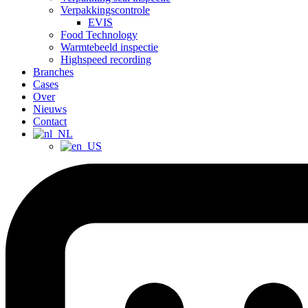
Verpakkingscontrole
EVIS
Food Technology
Warmtebeeld inspectie
Highspeed recording
Branches
Cases
Over
Nieuws
Contact