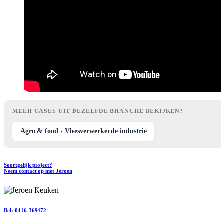
MEER CASES UIT DEZELFDE BRANCHE BEKIJKEN?
Agro & food › Vleesverwerkende industrie
Soortgelijk project?
Neem contact op met Jeroen
Bel:
0416-369472