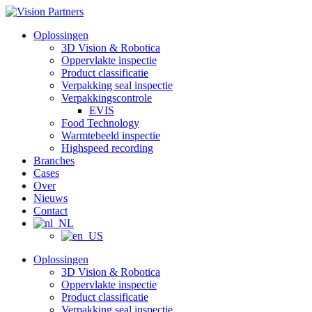
Ga
naar
Oplossingen
de
3D Vision & Robotica
inhoud
Oppervlakte inspectie
Product classificatie
Verpakking seal inspectie
Verpakkingscontrole
EVIS
Food Technology
Warmtebeeld inspectie
Highspeed recording
Branches
Cases
Over
Nieuws
Contact
Oplossingen
3D Vision & Robotica
Oppervlakte inspectie
Product classificatie
Verpakking seal inspectie