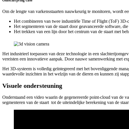
Omschrijving case
Om de lengte van varkensstaarten nauwkeurig te monitoren, wordt een 
Het combineren van twee industriële Time of Flight (ToF) 3D-c
Het segmenteren van de staart door geavanceerde software, die 
Het trekken van een lijn door het centrum van de staart met b
Het industrieel toepassen van deze technologie in een slachterijomg
vereisten een innovatieve aanpak. Door nauwe samenwerking met exper
Het 3D-systeem is volledig geïntegreerd met het bovenliggende mana
waardevolle inzichten in het welzijn van de dieren en kunnen zij st
Visuele ondersteuning
Onderstaand een video waarin de gegenereerde point-cloud van de vark
segmenteren van de staart tot de uiteindelijke berekening van de staa